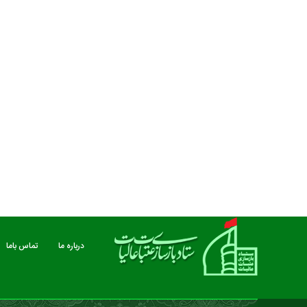
مستند بلند - تارعشق، پود ارادت - قسمت دوم
نماهنگ صحن حضرت زهرا 
درباره ما
تماس باما