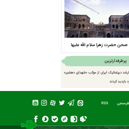
صحن حضرت زهرا سلام الله علیها
مستند بلند - تارعشق، پود ارادت - قس
پرطرفدارترین
رشد دیپلماتیک ایران از موکب «شهدای دهشیر»
 بازدید کردند
ظرسنجی
RSS