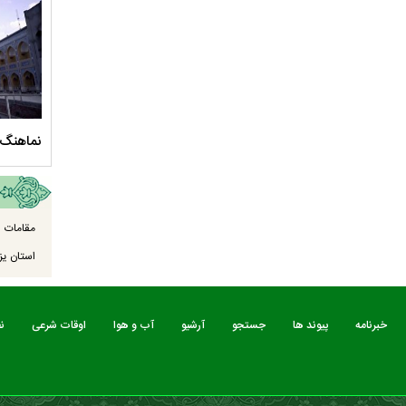
سلام الله علیها
مستند بلند - تارعشق، پود ارادت - قسمت دوم
نماهنگ 
مقامات ا
استان یزد
خبرنامه
پیوند ها
جستجو
آرشیو
آب و هوا
اوقات شرعی
ن