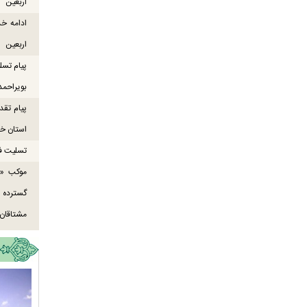
اربعین
ادامه خ
اربعین
پیام تسل
بویراحمد
پیام تقد
استان خو
تسلیت ف
موکب «ع
گسترده
مشتاقان 