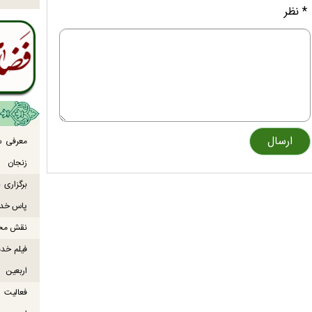
* نظر
معرفی س
زنجان
برگزاری
پاس خدما
نقش محور
فیلم خدم
اربعین