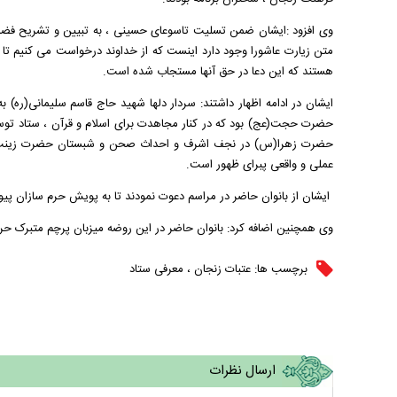
وی افزود :ایشان ضمن تسلیت تاسوعای حسینی ، به تبیین و تشریح فضائل 
متن زیارت عاشورا وجود دارد اینست که از خداوند درخواست می کنیم تا ز
هستند که این دعا در حق آنها مستجاب شده است.
ایشان در ادامه اظهار داشتند: سردار دلها شهید حاج قاسم سلیمانی(ره) 
حضرت حجت(عج) بود که در کنار مجاهدت برای اسلام و قرآن ، ستاد توس
حضرت زهرا(س) در نجف اشرف و احداث صحن و شبستان حضرت زینب(س) د
عملی و واقعی پبرای ظهور است.
ایشان از بانوان حاضر در مراسم دعوت نمودند تا به پویش حرم سازان پیوس
وی همچنین اضافه کرد: بانوان حاضر در این روضه میزبان پرچم متبرک حرم
برچسب ها:
عتبات زنجان
،
معرفی ستاد
ارسال نظرات