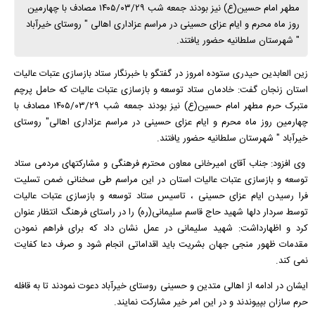
مطهر امام حسین(ع) نیز بودند جمعه شب ۱۴۰۵/۰۳/۲۹ مصادف با چهارمین
روز ماه محرم و ایام عزای حسینی در مراسم عزاداری اهالی " روستای خیرآباد
" شهرستان سلطانیه حضور یافتند.
زین العابدین حیدری ستوده امروز در گفتگو با خبرنگار ستاد بازسازی عتبات عالیات
استان زنجان گفت: خادمان ستاد توسعه و بازسازی عتبات عالیات که حامل پرچم
متبرک حرم مطهر امام حسین(ع) نیز بودند جمعه شب ۱۴۰۵/۰۳/۲۹ مصادف با
چهارمین روز ماه محرم و ایام عزای حسینی در مراسم عزاداری اهالی" روستای
خیرآباد " شهرستان سلطانیه حضور یافتند.
وی افزود: جناب آقای امیرخانی معاون محترم فرهنگی و مشارکتهای مردمی ستاد
توسعه و بازسازی عتبات عالیات استان در این مراسم طی سخنانی ضمن تسلیت
فرا رسیدن ایام عزای حسینی ، تاسیس ستاد توسعه و بازسازی عتبات عالیات
توسط سردار دلها شهید حاج قاسم سلیمانی(ره) را در راستای فرهنگ انتظار عنوان
کرد و اظهارداشت: شهید سلیمانی در عمل نشان داد که برای فراهم نمودن
مقدمات ظهور منجی جهان بشریت باید اقداماتی انجام شود و صرف دعا کفایت
نمی کند.
ایشان در ادامه از اهالی متدین و حسینی روستای خیرآباد دعوت نمودند تا به قافله
حرم سازان بپیوندند و در این امر خیر مشارکت نمایند.