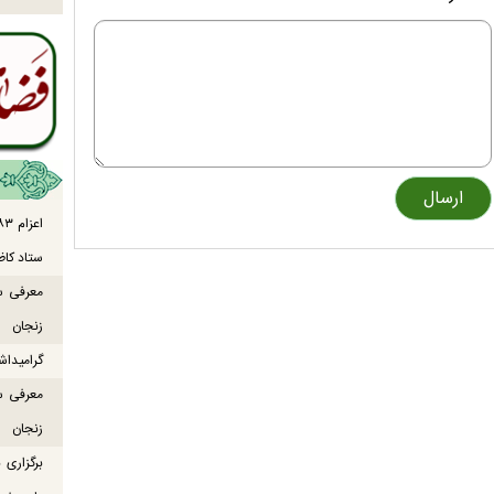
ستاد کاظ
معرفی س
زنجان
گرامیداش
معرفی س
زنجان
برگزاری