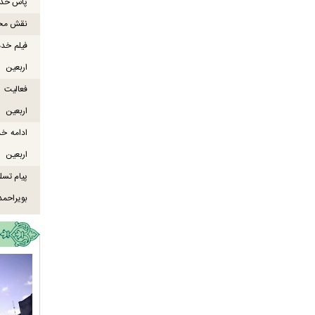
پاس خدما
نقش محور
فیلم خدم
اربعین
اربعین
ادامه خ
اربعین
پیام تسل
بویراحمد