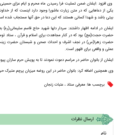
وی افزود :ایشان ضمن تسلیت فرا رسیدن ماه محرم و ایام عزای حسینی به
یکی از دعاهایی که در متن زیارت عاشورا وجود دارد اینست که از خداون
بیتی باشد و شهدا کسانی هستند که این دعا در حق آنها مستجاب شده اس
ایشان در ادامه اظهار داشتند: سردار دلها شهید حاج قاسم سلیمانی(ره) 
حضرت حجت(عج) بود که در کنار مجاهدت برای اسلام و قرآن ، ستاد توس
حضرت زهرا(س) در نجف اشرف و احداث صحن و شبستان حضرت زینب(س) د
عملی و واقعی برای ظهور است.
ایشان از بانوان حاضر در مراسم دعوت نمودند تا به پویش حرم سازان پیوس
وی همچنین اضافه کرد: بانوان حاضر در این روضه میزبان پرچم متبرک حرم
برچسب ها:
معرفی ستاد
،
عتبات زنجان
ارسال نظرات
نام