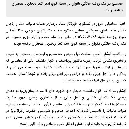
حسینی در یک روضه خانگی بانوان در محله کوی امیر کبیر زنجان ، سخنران
برنامه بودند.
لعیا اسماعیلی امروز در گفتگو با خبرنگار ستاد بازسازی عتبات عالیات استان زنجان
گفت: جناب آقای امیرخانی معاون محترم جذب مشارکتهای مردمی ستاد استان
صبح روز سه شنبه ۱۴۰۵/۰۳/۲۶ در اولین روز ماه محرم و ایام عزای حسینی در
یک روضه خانگی بانوان در محله کوی امیر کبیر زنجان ، سخنران برنامه بودند.
وی افزود :ایشان ضمن تسلیت فرا رسیدن ماه محرم و ایام عزای حسینی به تبیین
و تشریح فضائل قرائت زیارت عاشورا پرداختند و اظهار داشتند: یکی از دعاهایی که
در متن زیارت عاشورا وجود دارد اینست که از خداوند درخواست می کنیم تا
زندگی ما را اهل بیتی بکند و مرگمان نیز اهل بیتی باشد و شهدا کسانی هستند
که این دعا در حق آنها مستجاب شده است.
ایشان در ادامه اظهار داشتند: سردار دلها شهید حاج قاسم سلیمانی(ره) به معنای
واقعی یک انسان خدایی و اهل بیتی و از منتظران واقعی ظهور حضرت
حجت(عج) بود که در کنار مجاهدت برای اسلام و قرآن ، ستاد توسعه و بازسازی
عتبات عالیات را تاسیس نمود که احداث صحن و شبستان حضرت زهرا(س) در
نجف اشرف و احداث صحن و شبستان حضرت زینب(س) در کربلای معلی را در
کارنامه کاری خود دارد و این همان انتظار عملی و واقعی برای ظهور است.