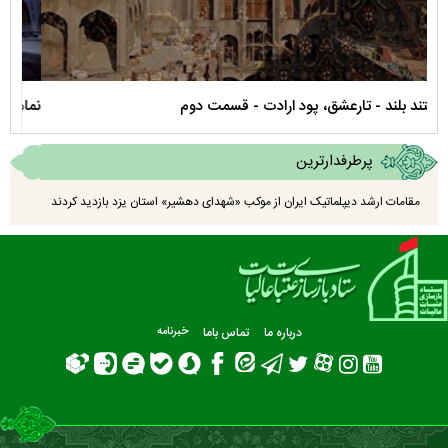
نماهنگ صحن حضرت زهرا سلام الله علیها
مستن
پرطرفدارترین
مقامات ارشد دیپلماتیک ایران از موکب «شهدای دهشیر» استان یزد بازدید کردند
درباره ما
تماس باما
خبرنامه