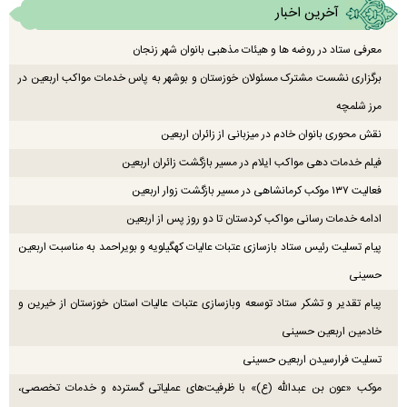
آخرین اخبار
معرفی ستاد در روضه ها و هیئات مذهبی بانوان شهر زنجان
برگزاری نشست مشترک مسئولان خوزستان و بوشهر به پاس خدمات مواکب اربعین در
مرز شلمچه
نقش محوری بانوان خادم در میزبانی از زائران اربعین
فیلم خدمات دهی مواکب ایلام در مسیر بازگشت زائران اربعین
فعالیت ۱۳۷ موکب کرمانشاهی در مسیر بازگشت زوار اربعین
ادامه خدمات رسانی مواکب کردستان تا دو روز پس از اربعین
پیام تسلیت رئیس ستاد بازسازی عتبات عالیات کهگیلویه و بویراحمد به مناسبت اربعین
حسینی
پیام تقدیر و تشکر ستاد توسعه وبازسازی عتبات عالیات استان خوزستان از خیرین و
خادمین اربعین حسینی
تسلیت فرارسیدن اربعین حسینی
موکب «عون بن عبدالله (ع)» با ظرفیت‌های عملیاتی گسترده و خدمات تخصصی،