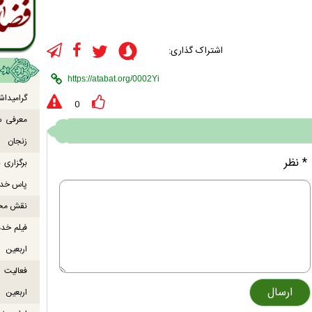
اشتراک گذاری:
گرامیداش
0
معرفی س
زنجان
* نظر
برگزاری
پاس خدما
نقش محور
فیلم خدم
اربعین
اربعین