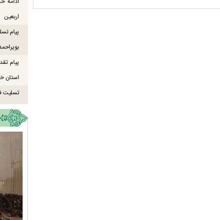
ادامه خ
اربعین
پیام تسل
بویراحمد
پیام تقد
استان خو
تسلیت ف