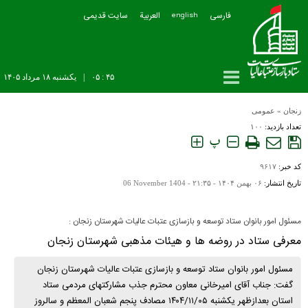
فارسی
العربیة
سایت قدیمی
english
۴۵ : ۰۵
|
يکشنبه ۱۸ مرداد ۱۴۰۵
زنجان
»
عمومی
تعداد بازدید:
۱۰۰
پ
کد خبر:
۹۶۱۷
تاریخ انتشار:
۰۶ بهمن ۱۴۰۴ - ۲۱:۳۵ -
06 November 1404
مسئول امور بانوان ستاد توسعه و بازسازی عتبات عالیات شهرستان زنجان :
معرفی ستاد در روضه ها و هیئات مذهبی شهرستان زنجان
مسئول امور بانوان ستاد توسعه و بازسازی عتبات عالیات شهرستان زنجان
گفت: جناب آقای امیرخانی معاون محترم جذب مشارکتهای مردمی ستاد
استان بعدازظهر یکشنبه ۱۴۰۴/۱۱/۰۵ مصادف پنجم شعبان المعظم و سالروز