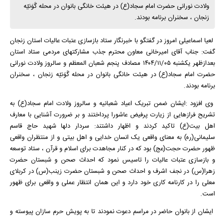
ولادت نورانی حضرت امام سجاد(ع) در هیئت خانگی بانوان در محله گَوَنیّه
زنجان ، سخنران برنامه بودند.
لعیا اسماعیلی امروز در گفتگو با خبرنگار ستاد بازسازی عتبات عالیات استان زنجان
گفت: جناب آقای امیرخانی معاون محترم جذب مشارکتهای مردمی ستاد استان
بعدازظهر یکشنبه ۱۴۰۴/۱۱/۰۵ مصادف پنجم شعبان المعظم و سالروز ولادت نورانی
حضرت امام سجاد(ع) در هیئت خانگی بانوان در محله گَوَنیّه زنجان ، سخنران
برنامه بودند.
وی افزود :ایشان ضمن تبریک اعیاد شعبانیه و سالروز ولادت امام سجاد(ع) به
تشریح فرازهایی از زیارت پرفیض عاشورا پرداختند و بر ضرورت آشنایی با معارف
اهل بیت(ع) تاکید کردند و اظهار داشتند: سردار دلها شهید حاج قاسم
سلیمانی(ره) به معنای واقعی یک انسان خدایی و اهل بیتی و از منتظران واقعی
ظهور حضرت حجت(عج) بود که در کنار مجاهدت برای اسلام و قرآن ، ستاد توسعه
و بازسازی عتبات عالیات را تاسیس نمود که احداث صحن و شبستان حضرت
زهرا(س) در نجف اشرف و احداث صحن و شبستان حضرت زینب(س) در کربلای
معلی را در کارنامه کاری خود دارد و این همان انتظار عملی و واقعی برای ظهور
است.
ایشان از بانوان حاضر در مراسم دعوت نمودند تا به پویش حرم سازان پیوسته و