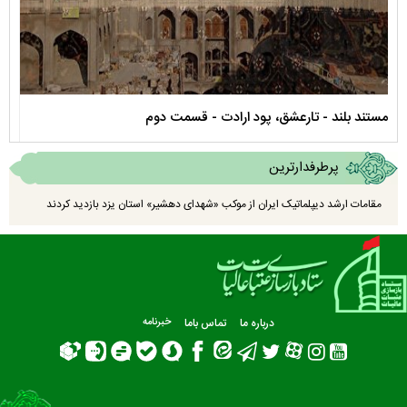
مستند بلند - تارعشق، پود ارادت - قسمت دوم
نماه
پرطرفدارترین
مقامات ارشد دیپلماتیک ایران از موکب «شهدای دهشیر» استان یزد بازدید کردند
درباره ما
تماس باما
خبرنامه