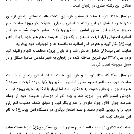
فعالان این رشته هنری در زنجان است.
در سال ۱۳۹۵ توسط ستاد توسعه و بازسازی عتبات عالیات استان زنجان از بین
دهها هنرمند فعال در این رشته شناسایی و برای مشارکت در پروژه ساخت نیم
ضریح سرداب قبور مطهر امامین عسکریین(ع) در سامرا دعوت شد و در کنار
اساتید اصفهانی قرار گرفت تا بعنوان یک جوان هنرمند ، هم هنر خود را برای اهل
بیت(ع) بکار گیرد و هم در کنارِ اساتید به دانسته ها و تجربیات خود بیافزاید.
عنایت اهل بیت(ع) شامل حالش شد و تا پایان پروژه مخلصانه انجام وظیفه کرد
و در سال ۱۳۹۷ نیم ضریح ساخته شده در زنجان به شهر مقدس سامرا منتقل و در
محل مربوطه نصب گردید.
در سال ۱۴۰۰ که ستاد توسعه و بازسازی عتبات عالیات استان زنجان مسئولیت
ساخت درب باب الغیبه حرم مطهر امامین عسکریین(ع)را بعهده گرفت ، مجددا"
هنرمند جوان زنجانی دعوت به همکاری شد اما اینبار با اتکا به تجربه پروژه قبلی ،
خودش استادِ قلم زنیِ پروژه شد و چند نفر از دوستان هنرمند خود از جمله
هنرمند جوان آقای جواد داودی را هم پایکار آورد و موفق شدند عملیات قلم زنی
درب را به زیبایی انجام دهند و سند افتخار دیگری در دستگاه اهل بیت(ع) به نام
این هنرمند ثبت شد.
عملیات طلاکاری درب باب الغیبه حرم مطهر امامین عسکریین(ع) نیز با همت سایر