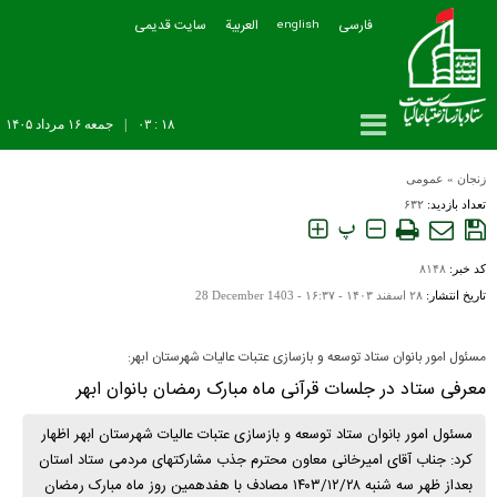
فارسی
العربیة
سایت قدیمی
english
۱۸ : ۰۳
|
جمعه ۱۶ مرداد ۱۴۰۵
زنجان
»
عمومی
تعداد بازدید:
۶۳۲
پ
کد خبر:
۸۱۴۸
تاریخ انتشار:
۲۸ اسفند ۱۴۰۳ - ۱۶:۳۷ -
28 December 1403
مسئول امور بانوان ستاد توسعه و بازسازی عتبات عالیات شهرستان ابهر:
معرفی ستاد در جلسات قرآنی ماه مبارک رمضان بانوان ابهر
مسئول امور بانوان ستاد توسعه و بازسازی عتبات عالیات شهرستان ابهر اظهار
کرد: جناب آقای امیرخانی معاون محترم جذب مشارکتهای مردمی ستاد استان
بعداز ظهر سه شنبه ۱۴۰۳/۱۲/۲۸ مصادف با هفدهمین روز ماه مبارک رمضان