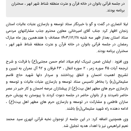
در جلسه قرآنی بانوان در خانه قرآن و عترت منطقه شناط شهر ابهر ، سخنران
برنامه بودند.
لیلا انصاری در گفت و گو با خبرنگار ستاد توسعه و بازسازی عتبات عالیات استان
زنجان اظهار کرد: جناب آقای امیرخانی معاون محترم جذب مشارکتهای مردمی
ستاد استان بعداز ظهر سه شنبه ۱۴۰۳/۱۲/۲۸ مصادف با هفدهمین روز ماه مبارک
رمضان در جلسه قرآنی بانوان در خانه قرآن و عترت منطقه شناط شهر ابهر ،
سخنران برنامه بودند.
وی افزود : ایشان ضمن تبریک ایام میلاد امام حسن مجتبی(ع) با قرائت و شرح
ترجمه آیات ۴۵ سوره زمر ، ۲ سوره انفال ، ۶۳ فرقان و ۹۲ آل عمران به تبیین و
تشریح اهمیت احسان و انفاق پرداختند و سردار دلها شهید حاج قاسم
سلیمانی(ره) را بخاطر تاسیس ستاد توسعه و بازسازی عتبات عالیات و توسعه و
بازسازی حرم های مطهر اهل بیت(ع) از پیشتازان عرصه احسان و کار خیر در عصر
حاضر نامیدند و از بانوان حاضر در جلسه دعوت کردند با پیوستن به پویش حرم
سازان فاطمی و مشارکت در توسعه و بازسازی حرم های مطهر اهل بیت(ع) ،
ادامه دهنده راه شهید سلیمانی(ره) باشند.
وی همچنین اضافه کرد: در این جلسه از نوجوان نخبه قرآنی ابهری سید محمد
نعیم ابراهیمی نیز با اهداء هدیه تجلیل شد.