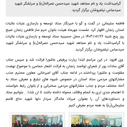
گرامیداشت یاد و نام مجاهد شهید سیدحسن نصراله(ره) و سرلشگر شهید
سیدعباس نیلفروشان برگزار گردید.
فاطمه سلیمانی در گفت و گو با خبرنگار ستاد توسعه و بازسازی عتبات عالیات
استان زنجان اظهار کرد: نشست مهرماه هیئت بانوان حرم ساز فاطمی زنجان صبح
روز پنج شنبه ۱۴۰۳/۰۷/۲۶ در محل حسینیه ستاد توسعه و بازسازی عتبات عالیات
با گرامیداشت یاد و نام مجاهد شهید سیدحسن نصراله(ره) و سرلشگر شهید
سیدعباس نیلفروشان برگزار گردید.
وی افزود: در این مراسم ابتدا زیارت پرفیض عاشورا قرائت شد و سپس جناب
آقای سادات پور از شعرای توانمند زنجان به قرائت اشعار حماسی با موضوع نهضت
مقاومت و عاشورا پرداختند.در ادامه جناب آقای امیرخانی معاون محترم جذب
مشارکتهای مردمی ستاد استان در خصوص شیوه های تبلیغ و معرفی ستاد به
آحاد مختلف مردم و جذب مشارکتهای مردمی سخنرانی و از بانوان رابط خواستند
تا اهتمام جدی تری به انجام وظائف محوله داشته باشند تا ان شاءا... بتوانیم ستاد
و دستاوردهای آن را بعنوان میراث ماندگار سردار دلها شهید حاج قاسم
سلیمانی(ره) به همه مردم معرفی کنیم.