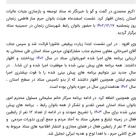
اکرم محمدی در گفت و گو با خبرنگار نه ستاد توسعه و بازسازی عتبات عالیات
استان زنجان اظهار کرد: نشست اسفندماه هیئت بانوان حرم ساز فاطمی زنجان
روز پنجشنبه
۱۴۰۲/۱۲/۱۷
با حضور بانوان رابط شهرستان زنجان در حسینیه ستاد
برگزار گردید.
وی افزود : در این نشست ابتدا زیارت پرفیض عاشورا قرائت شد و سپس جناب
آقای امیرخانی معاون محترم جذب مشارکتهای مردمی ستاد استان طی سخنانی به
ارزیابی برنامه های اجرا شده اموربانوان ستاد در سال
۱۴۰۲
پرداختند و اظهار
داشتند: همه برنامه های پیش بینی شده با موفقیت اجرا شده و ان شاءا... در
سال جدید نیز بتوانیم برنامه های پیش بینی شده را با قوت بیشتری اجرا
نماییم.ایشان همچنین اظهار داشتند که از بدو تاسیس ستاد در سطح استان ،
سال
۱۴۰۲
هدفمندترین سال در حوزه بانوان بوده است.
وی همچنین اضافه کرد: در ادامه برنامه سرکار خانم سلیمانی مسئول محترم امور
بانوان ستاد استان ضمن تقدیر و تشکر از همه بانوان رابط ، برنامه های پیش
بینی شده برای سال
۱۴۰۳
را تشریح نمودند و در ادامه از تعداد ۱۲ نفر از رابطین
فعال در زمینه تبلیغ و معرفی ستاد به آحاد مردم و جمع آوری نذورات مردمی و
تعداد ۳ نفر از رابطین فعال در فضای مجازی و انتشار اطلاعیه های ستاد مربوط به
طرح کاشی حرم ، با اهدا لوح و هدیه تبرکی تجلیل شد.