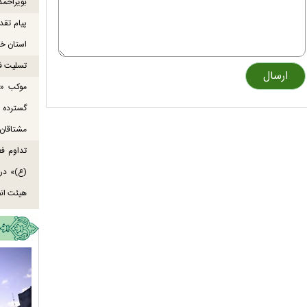
بویراحمد
پیام تقد
استان خو
تسلیت ف
موکب «ع
گسترده
مشتاقان 
تداوم ف
هیئت انص