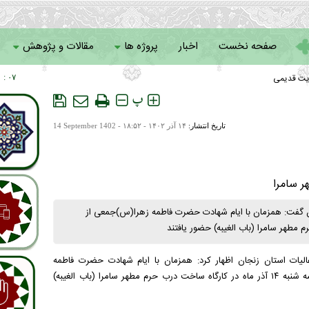
صفحه نخست
اخبار
پروژه ها
مقالات و پژوهش
یت قدیمی
۰۷ : ۲۰
سامانه خادمان
پ
تاریخ انتشار:
۱۴ آذر ۱۴۰۲ - ۱۸:۵۲ -
14 September 1402
هر سامرا
ان گفت: همزمان با ایام شهادت حضرت فاطمه زهرا(س)جمعی از
 مطهر سامرا (باب الغیبه) حضور یافتند
الیات استان زنجان اظهار کرد: همزمان با ایام شهادت حضرت فاطمه
زهرا(س)جمعی از همسران کارکنان سپاه انصارالمهدی(عج) زنجان روز سه شنبه ۱۴ آذر ماه در کارگاه ساخت درب حرم مطهر سامرا (باب الغیبه)