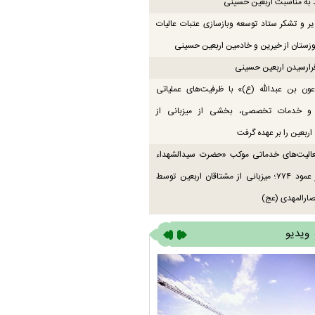
 به مناسبت اربعین حسینی
یر و تشکر ستاد توسعه وبازسازی عتبات عالیات
زستان از خیرین و خادمین اربعین حسینی
رارسیدن اربعین حسینی
ون بن عبدالله (ع)» با ظرفیت‌های عملیاتی
 و خدمات تخصصی، بخشی از میزبانی از
اربعین را بر عهده گرفت
عالیت‌های خدماتی موکب «حضرت سیدالشهداء
(ع)» در عمود ۷۷۴؛ میزبانی از مشتاقان اربعین توسط
ارالمهدی (عج)
ویدیو