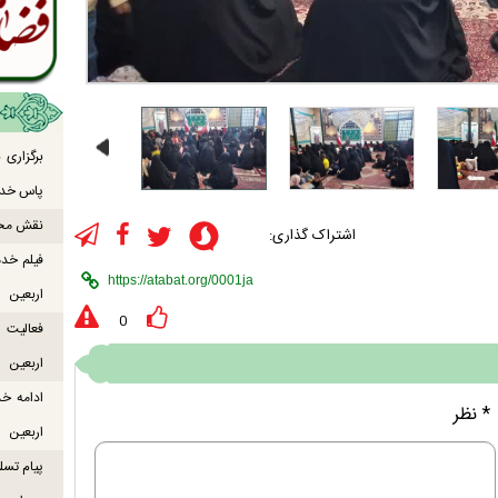
برگزاری
پاس خدما
نقش محور
اشتراک گذاری:
فیلم خدم
اربعین
0
اربعین
ادامه خ
* نظر
اربعین
پیام تسل