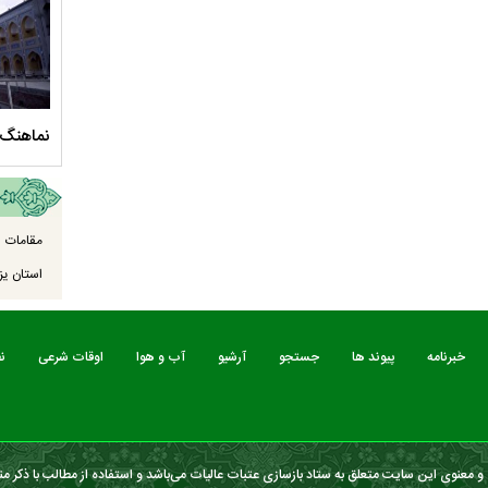
سلام الله علیها
مستند بلند - تارعشق، پود ارادت - قسمت دوم
نماهنگ 
مقامات ا
استان یزد
خبرنامه
پیوند ها
جستجو
آرشیو
آب و هوا
اوقات شرعی
ن
 معنوی این سایت متعلق به ستاد بازسازی عتبات عالیات می‌باشد و استفاده از مطالب با ذکر من