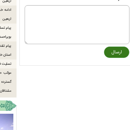
اربعین
ادامه خ
اربعین
پیام تسل
بویراحمد
پیام تقد
استان خو
تسلیت ف
موکب «ع
گسترده
مشتاقان 