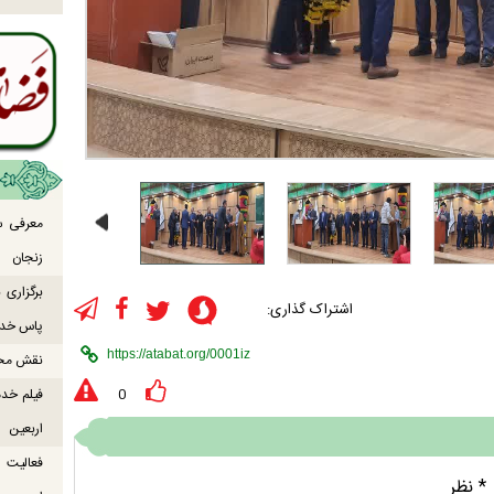
معرفی س
زنجان
برگزاری
اشتراک گذاری:
پاس خدما
نقش محور
فیلم خدم
0
اربعین
* نظر