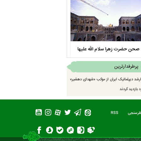
صحن حضرت زهرا سلام الله علیها
مستند بلند - تارعشق، پود ارادت - قس
پرطرفدارترین
رشد دیپلماتیک ایران از موکب «شهدای دهشیر»
 بازدید کردند
ظرسنجی
RSS