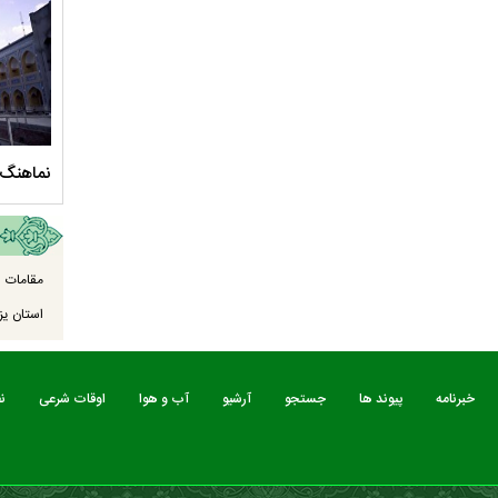
سلام الله علیها
مستند بلند - تارعشق، پود ارادت - قسمت دوم
نماهنگ 
مقامات ا
استان یزد
خبرنامه
پیوند ها
جستجو
آرشیو
آب و هوا
اوقات شرعی
ن