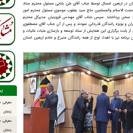
تان در اربعین امسال توسط جناب آقای علی بابایی مسئول محترم ستاد
ناب حجت الاسلام والمسلمین حاج سید یعقوب موسوی مسئول محترم امور
اد سخن پرداختند. سپس جناب آقای مهندس قزوینیان مدیرکل محترم
ن و بویژه رانندگان قدردانی نمودند و پس از آن جناب آقای مصطفوی
 بابت برگزاری این همایش از ستاد توسعه و بازسازی عتبات عالیات و
برنامه نیز با اهداء لوح از همه رانندگان متبرع و خادم اربعین استان
پر
معرفی س
زنجان
معرفی س
زنجان