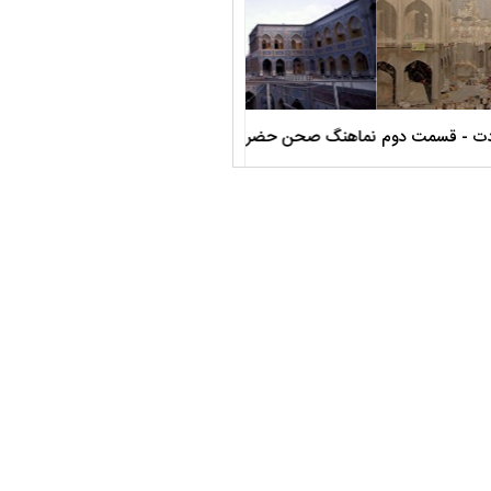
صحن حضرت زهرا سلام الله علیها
مستند بلند - تارعشق، پود ارادت - قس