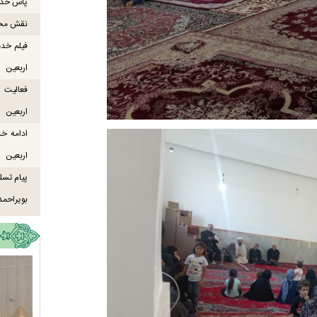
پاس خدما
نقش محور
فیلم خدم
اربعین
اربعین
ادامه خ
اربعین
پیام تسل
بویراحمد