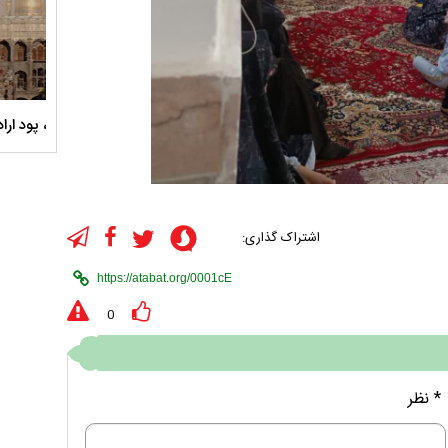
سلام الله علیها
مستند بلند - تارعشق، پود ارادت - قسمت دوم
نماهنگ 
اشتراک گذاری:
0
* نظر