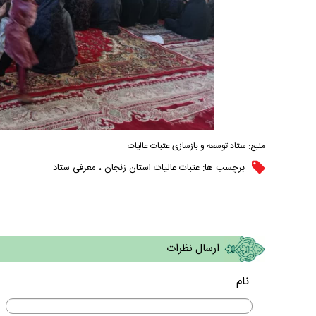
مستند بلند - تارعشق، پود ارادت - قسمت دوم
نماهنگ صحن حضرت زهرا 
منبع:
ستاد توسعه و بازسازی عتبات عالیات
برچسب ها:
عتبات عالیات استان زنجان
،
معرفی ستاد
ارسال نظرات
نام