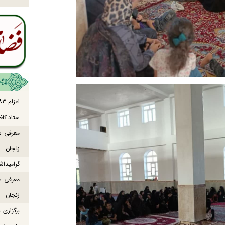
ستاد کاظ
معرفی س
زنجان
گرامیداش
معرفی س
زنجان
برگزاری