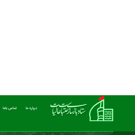
مستند بلند - تارعشق، پود ارادت - قسمت دوم
نماهنگ صحن حضرت زهرا 
درباره ما
تماس باما