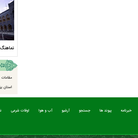
سلام الله علیها
مستند بلند - تارعشق، پود ارادت - قسمت دوم
نماهنگ 
مقامات ا
استان یزد
خبرنامه
پیوند ها
جستجو
آرشیو
آب و هوا
اوقات شرعی
ن