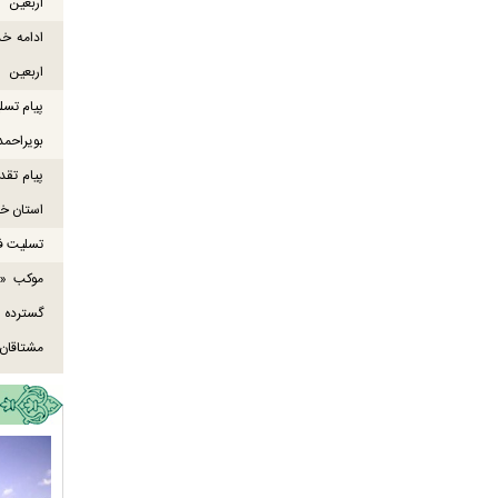
اربعین
ادامه خ
اربعین
پیام تسل
بویراحمد
پیام تقد
استان خو
تسلیت ف
موکب «ع
گسترده
مشتاقان 