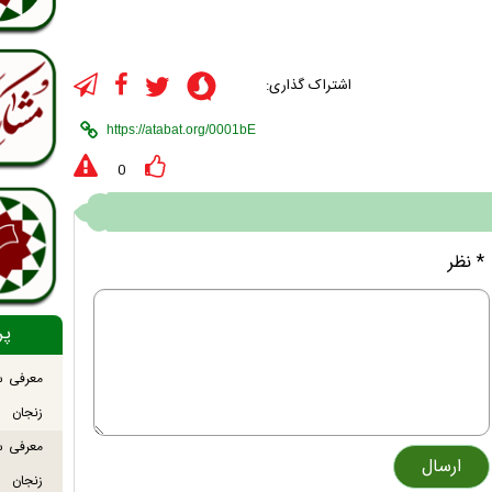
اشتراک گذاری:
0
* نظر
پر
معرفی س
زنجان
معرفی س
زنجان