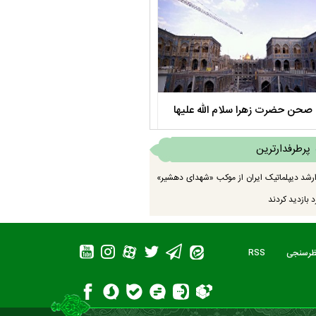
صحن حضرت زهرا سلام الله علیها
مستند بلند - تارعشق، پود ارادت - قس
پرطرفدارترین
رشد دیپلماتیک ایران از موکب «شهدای دهشیر»
 بازدید کردند
ظرسنجی
RSS