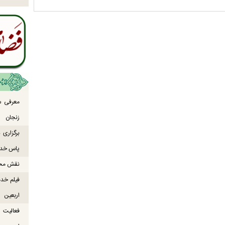
معرفی س
زنجان
برگزاری
پاس خدما
نقش محور
فیلم خدم
اربعین