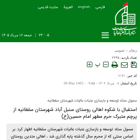
فارسی
العربیة
سایت قدیمی
english
۰۵ : ۲۳
|
جمعه ۱۶ مرداد ۱۴۰۵
زنجان
»
عمومی
تعداد بازدید:
۲۲۴۵
پ
کد خبر:
۶۱۴۱
تاریخ انتشار:
۰۸ مرداد ۱۴۰۲ - ۰۹:۵۵ -
08 May 1402
مسول ستاد توسعه و بازسازی عتبات عالیات شهرستان سلطانیه:
استقبال با شکوه اهالی روستای سنبل آباد شهرستان سلطانیه از
پرچم متبرک حرم مطهر امام حسین(ع)
مسول ستاد توسعه و بازسازی عتبات عالیات شهرستان سلطانیه اطهار کرد: بر
اساس سنتی که از محرم سال گذشته پایه گذاری شد ، اهالی متدین روستای