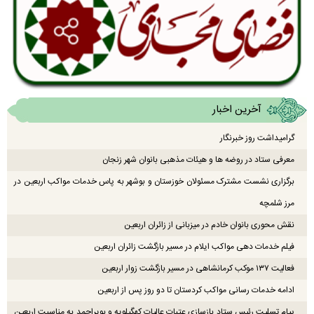
آخرین اخبار
گرامیداشت روز خبرنگار
معرفی ستاد در روضه ها و هیئات مذهبی بانوان شهر زنجان
برگزاری نشست مشترک مسئولان خوزستان و بوشهر به پاس خدمات مواکب اربعین در
مرز شلمچه
نقش محوری بانوان خادم در میزبانی از زائران اربعین
فیلم خدمات دهی مواکب ایلام در مسیر بازگشت زائران اربعین
فعالیت ۱۳۷ موکب کرمانشاهی در مسیر بازگشت زوار اربعین
ادامه خدمات رسانی مواکب کردستان تا دو روز پس از اربعین
پیام تسلیت رئیس ستاد بازسازی عتبات عالیات کهگیلویه و بویراحمد به مناسبت اربعین