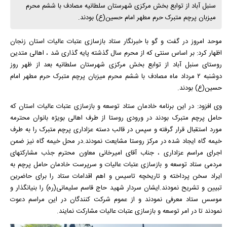
سنبل آباد از توابع بخش مرکزی شهرستان سلطانیه مصادف با ششم محرم
میزبان پرچم متبرک حرم مطهر امام حسین(ع) بودند.
موحد امروز در گفت و گو با خبرنگار ستاد بازسازی عتبات عالیات استان زنجان
اظهار کرد: بر اساس سنتی که از محرم سال گذشته پایه گذاری شد ، اهالی متدین
روستای سنبل آباد از توابع بخش مرکزی شهرستان سلطانیه بعد از ظهر روز
دوشنبه ۲ مرداد ماه مصادف با ششم محرم میزبان پرچم متبرک حرم مطهر امام
حسین(ع) بودند.
وی افزود: در این برنامه خادمان ستاد توسعه و بازسازی عتبات عالیات استان که
حامل پرچم متبرک بودند در ورودی روستا از طرف اهالی بویژه بانوان محترمه
مورد استقبال قرار گرفته و سپس در قالب دسته عزاداری پرچم متبرک را به طرف
خیمه گاه ایجاد شده در مرکز روستا مشایعت نمودند.در محل خیمه گاه نیز ضمن
اجرای مراسم عزاداری ، جناب آقای امیرخانی معاون محترم جذب مشارکتهای
مردمی ستاد توسعه و بازسازی عتبات عالیات و سرپرست خادمان حامل پرچم به
ایراد سخن پرداخته و تاریخچه تاسیس و اهم اقدامات ستاد را برای حاضرین
تبیین و تشریح نمودند.ایشان سردار شهید حاج قاسم سلیمانی(ره) را بنیانگذار و
موسس ستاد معرفی نمودند و از عموم شرکت کنندگان در این مراسم دعوت
نمودند تا در امر توسعه و بازسازی عتبات عالیات مشارکت نمایند.