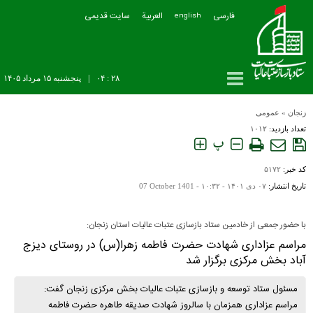
فارسی
العربیة
سایت قدیمی
english
۲۸ : ۰۴
|
پنجشنبه ۱۵ مرداد ۱۴۰۵
زنجان
»
عمومی
تعداد بازدید:
۱۰۱۲
پ
کد خبر:
۵۱۷۲
تاریخ انتشار:
۰۷ دی ۱۴۰۱ - ۱۰:۳۲ -
07 October 1401
با حضور جمعی از خادمین ستاد بازسازی عتبات عالیات استان زنجان:
مراسم عزاداری شهادت حضرت فاطمه زهرا(س) در روستای دیزج
آباد بخش مرکزی برگزار شد
مسئول ستاد توسعه و بازسازی عتبات عالیات بخش مرکزی زنجان گفت:
مراسم عزاداری همزمان با سالروز شهادت صدیقه طاهره حضرت فاطمه