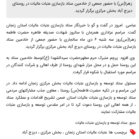
زهرا(س) با حضور جمعی از خادمین ستاد بازسازی عتبات عالیات در روستای
دیزج آباد بخش مرکزی برگزار گردید.
عباسی امروز در گفت و گو با خبرنگار ستاد بازسازی عتبات عالیات استان زنجان
گفت: مراسم عزاداری همزمان با سالروز شهادت صدیقه طاهره حضرت فاطمه
زهرا(س)روز سه شنبه ۶ دی ماه سالجاری با حضور جمعی از خادمین ستاد
بازسازی عتبات عالیات در روستای دیزج آباد بخش مرکزی برگزار گردید.
وی افزود: پرچم متبرک حرم مطهرحضرت سیدالشهدا (ع)توسط خادمین ستاد به
این روستا حمل و در محل مزار شهدای روستا از طرف اهالی و شرکت کنندگان در
مراسم مورد استقبال با شکوه قرار گرفت.
مسئول ستاد توسعه و بازسازی عتبات عالیات بخش مرکزی زنجان ادامه داد: در
این مراسم و در تکیه حضرت فاطمه(س) روستا ، معاون جذب مشارکتهای مردمی
ستاد توسعه و بازسازی عتبات عالیات استان ضمن تشریح اقدامات و عملکرد ستاد
، از همه اهالی این روستا دعوت کرد تا در امر مقدس توسعه و بازسازی عتبات
عالیات مشارکت نمایند
منبع:
ستاد توسعه و بازسازی عتبات عالیات
برچسب ها:
عتبات عالیات استان زنجان
،
بخش مرکزی
،
دیزج آباد