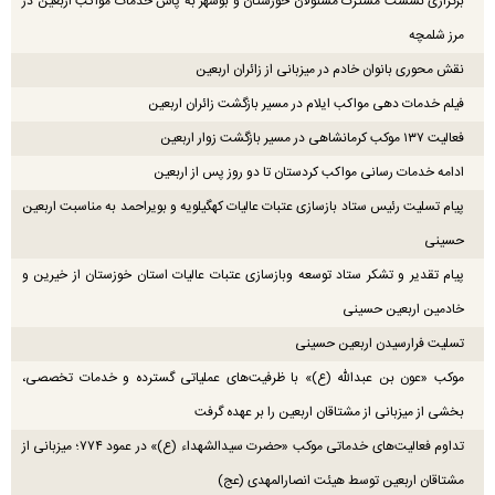
برگزاری نشست مشترک مسئولان خوزستان و بوشهر به پاس خدمات مواکب اربعین در
مرز شلمچه
نقش محوری بانوان خادم در میزبانی از زائران اربعین
فیلم خدمات دهی مواکب ایلام در مسیر بازگشت زائران اربعین
فعالیت ۱۳۷ موکب کرمانشاهی در مسیر بازگشت زوار اربعین
ادامه خدمات رسانی مواکب کردستان تا دو روز پس از اربعین
پیام تسلیت رئیس ستاد بازسازی عتبات عالیات کهگیلویه و بویراحمد به مناسبت اربعین
حسینی
پیام تقدیر و تشکر ستاد توسعه وبازسازی عتبات عالیات استان خوزستان از خیرین و
خادمین اربعین حسینی
تسلیت فرارسیدن اربعین حسینی
موکب «عون بن عبدالله (ع)» با ظرفیت‌های عملیاتی گسترده و خدمات تخصصی،
بخشی از میزبانی از مشتاقان اربعین را بر عهده گرفت
تداوم فعالیت‌های خدماتی موکب «حضرت سیدالشهداء (ع)» در عمود ۷۷۴؛ میزبانی از
مشتاقان اربعین توسط هیئت انصارالمهدی (عج)