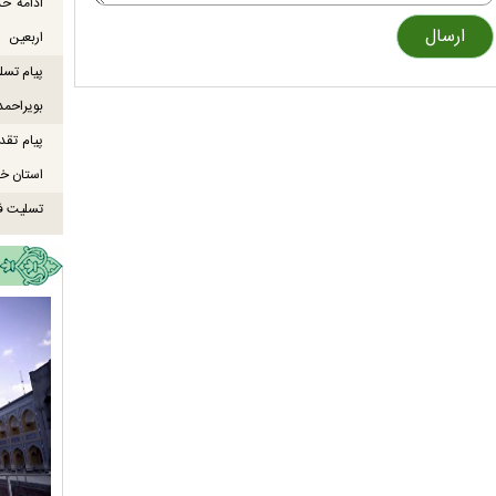
ادامه خ
اربعین
پیام تسل
بویراحمد
پیام تقد
استان خو
تسلیت ف