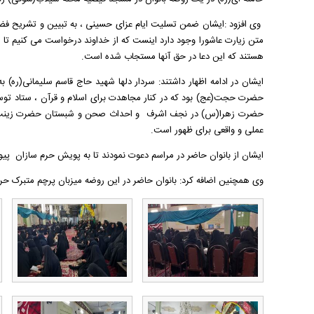
وی افزود :ایشان ضمن تسلیت ایام عزای حسینی ، به تبیین و تشریح فضائل
متن زیارت عاشورا وجود دارد اینست که از خداوند درخواست می کنیم تا ز
هستند که این دعا در حق آنها مستجاب شده است.
ایشان در ادامه اظهار داشتند: سردار دلها شهید حاج قاسم سلیمانی(ره) 
حضرت حجت(عج) بود که در کنار مجاهدت برای اسلام و قرآن ، ستاد توس
حضرت زهرا(س) در نجف اشرف و احداث صحن و شبستان حضرت زینب(س) د
عملی و واقعی برای ظهور است.
ایشان از بانوان حاضر در مراسم دعوت نمودند تا به پویش حرم سازان پیوس
وی همچنین اضافه کرد: بانوان حاضر در این روضه میزبان پرچم متبرک حرم