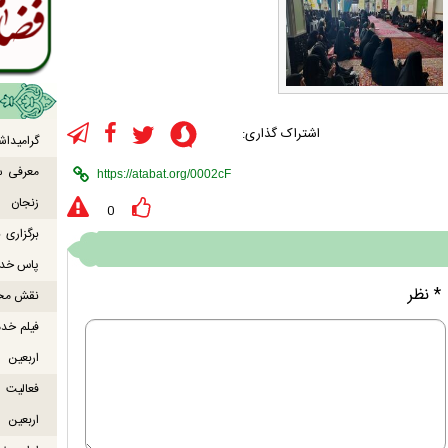
اشتراک گذاری:
گرامیداش
معرفی س
زنجان
0
برگزاری
پاس خدما
* نظر
نقش محور
فیلم خدم
اربعین
اربعین