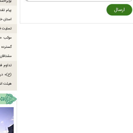
بویراحمد
پیام تقد
استان خو
تسلیت ف
موکب «ع
گسترده
مشتاقان 
تداوم ف
هیئت انص