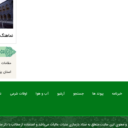
سلام الله علیها
مستند بلند - تارعشق، پود ارادت - قسمت دوم
نماهنگ 
مقامات ا
استان یزد
خبرنامه
پیوند ها
جستجو
آرشیو
آب و هوا
اوقات شرعی
ن
 معنوی این سایت متعلق به ستاد بازسازی عتبات عالیات می‌باشد و استفاده از مطالب با ذکر من