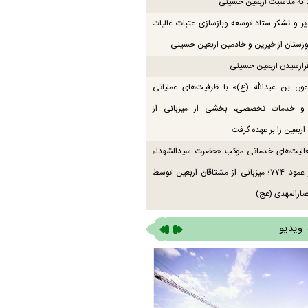
 به مناسبت اربعین حسینی
یر و تشکر ستاد توسعه وبازسازی عتبات عالیات
زستان از خیرین و خادمین اربعین حسینی
رارسیدن اربعین حسینی
ون بن عبدالله (ع)» با ظرفیت‌های عملیاتی
 و خدمات تخصصی، بخشی از میزبانی از
اربعین را بر عهده گرفت
عالیت‌های خدماتی موکب «حضرت سیدالشهداء
(ع)» در عمود ۷۷۴؛ میزبانی از مشتاقان اربعین توسط
ارالمهدی (عج)
ویدیو