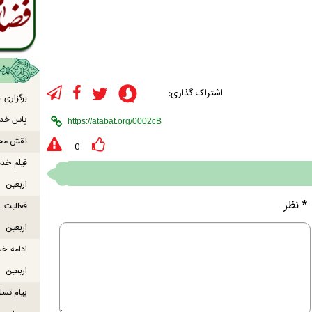
اشتراک گذاری:
برگزاری
پاس خدما
نقش محور
0
فیلم خدم
اربعین
* نظر
اربعین
ادامه خ
اربعین
پیام تسل