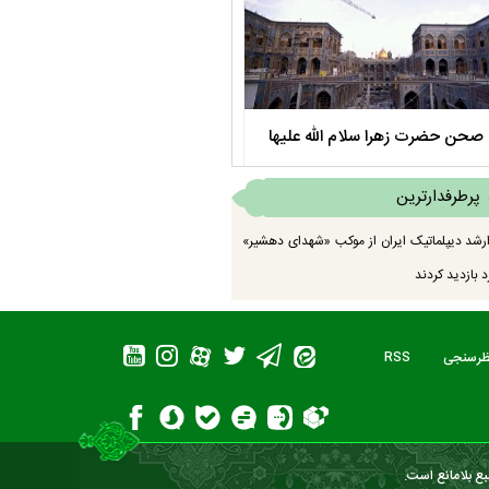
صحن حضرت زهرا سلام الله علیها
مستند بلند - تارعشق، پود ارادت - قس
پرطرفدارترین
رشد دیپلماتیک ایران از موکب «شهدای دهشیر»
 بازدید کردند
ظرسنجی
RSS
بع بلامانع است.