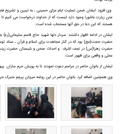
وی افزود :ایشان ضمن تسلیت ایام عزای حسینی ، به تبیین و تشریح فضائل
متن زیارت عاشورا وجود دارد اینست که از خداوند درخواست می کنیم تا ز
هستند که این دعا در حق آنها مستجاب شده است.
ایشان در ادامه اظهار داشتند: سردار دلها شهید حاج قاسم سلیمانی(ره) 
حضرت حجت(عج) بود که در کنار مجاهدت برای اسلام و قرآن ، ستاد توس
حضرت زهرا(س) در نجف اشرف و احداث صحن و شبستان حضرت زینب(س) د
عملی و واقعی برای ظهور است.
ایشان از بانوان حاضر در مراسم دعوت نمودند تا به پویش حرم سازان پیوس
وی همچنین اضافه کرد: بانوان حاضر در این روضه میزبان پرچم متبرک حرم